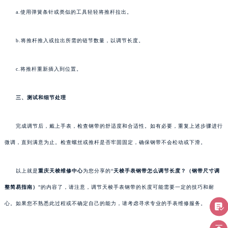
a.使用弹簧条针或类似的工具轻轻将推杆拉出。
b.将推杆推入或拉出所需的链节数量，以调节长度。
c.将推杆重新插入到位置。
三、测试和细节处理
完成调节后，戴上手表，检查钢带的舒适度和合适性。如有必要，重复上述步骤进行
微调，直到满意为止。检查螺丝或推杆是否牢固固定，确保钢带不会松动或下滑。
以上就是
重庆天梭维修中心
为您分享的“
天梭手表钢带怎么调节长度？（钢带尺寸调
整简易指南）
”的内容了，请注意，调节天梭手表钢带的长度可能需要一定的技巧和耐
心。如果您不熟悉此过程或不确定自己的能力，请考虑寻求专业的手表维修服务。