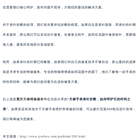
也需要我们细心呵护，面对问题不慌张，才能找到最佳的解决方案。
对于表针折断的处理，我们首先要评估折断的程度。如果仅仅是表针脱落，而表针的针脚
并未损坏，那么我们可以尝试自行修复。在修复过程中，如同在花园中修剪枝叶，需要细
致入微，避免对其他部分造成损害。
然而，如果表针的针脚已经断裂，或者我们对自己的修复技术不够自信，那么最好的选择
就是寻求专业的维修服务。专业的维修师傅就如同花园中的园丁，他们了解每一款手表的
特性和结构，能够为我们提供最为合适的修复方案。
以上就是
重庆天梭维修服务中心
为您分享的“
天梭手表表针折断，如何呵护它的时间之
美
”。如果您还有其他关于天梭手表维护和维修的问题，可以拨打页面400电话进行咨询，
我们将竭诚为您服务。
本文链接：
http://www.rjwbwx.com/problem/200.html