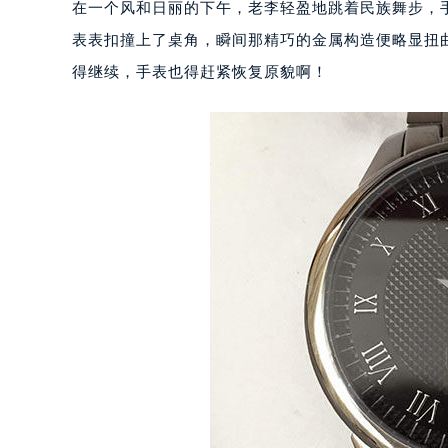
在一个风和日丽的下午，老李轻盈地跳着民族舞步，
表表扣撞上了桌角，瞬间那精巧的金属构造便略显扭
得继续，手表也得赶紧恢复原貌啊！