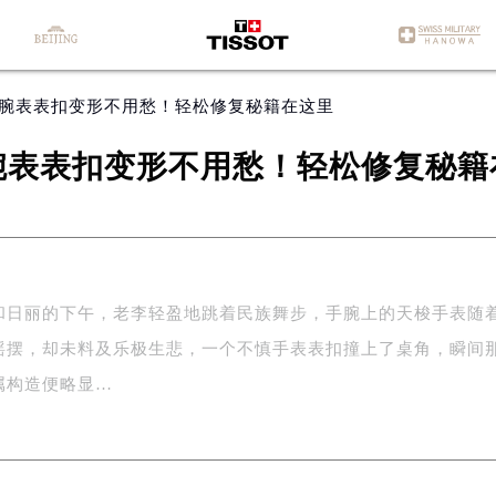
梭腕表表扣变形不用愁！轻松修复秘籍在这里
腕表表扣变形不用愁！轻松修复秘籍
和日丽的下午，老李轻盈地跳着民族舞步，手腕上的天梭手表随
摇摆，却未料及乐极生悲，一个不慎手表表扣撞上了桌角，瞬间
属构造便略显…