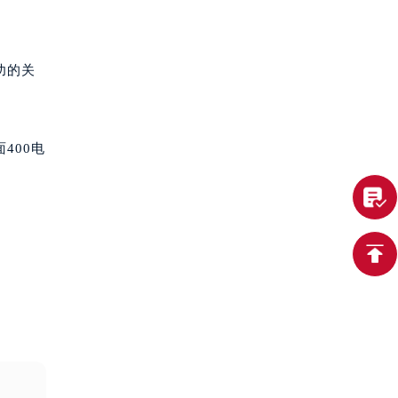
功的关
400电