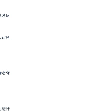
缓缓矫
恰到好
舞者背
心进行