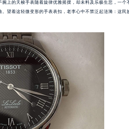
手腕上的天梭手表随着旋律优雅摇摆，却未料及乐极生悲，一个
曲。望着这轻微变形的手表表扣，老李心中不禁泛起涟漪：这民