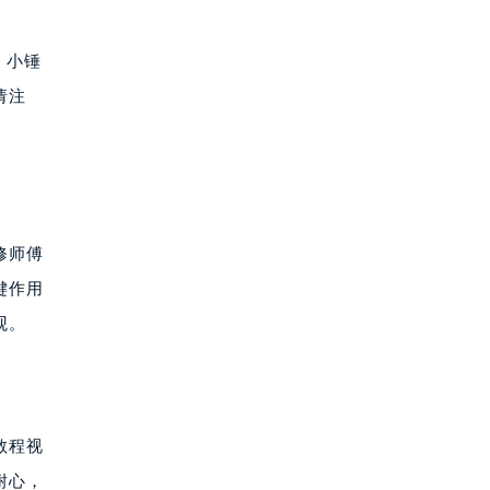
、小锤
请注
修师傅
键作用
观。
教程视
耐心，