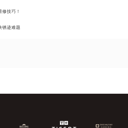
维修技巧！
决锈迹难题