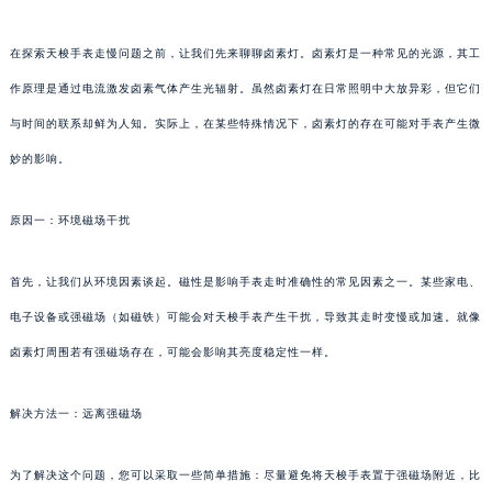
在探索天梭手表走慢问题之前，让我们先来聊聊卤素灯。卤素灯是一种常见的光源，其工
作原理是通过电流激发卤素气体产生光辐射。虽然卤素灯在日常照明中大放异彩，但它们
与时间的联系却鲜为人知。实际上，在某些特殊情况下，卤素灯的存在可能对手表产生微
妙的影响。
原因一：环境磁场干扰
首先，让我们从环境因素谈起。磁性是影响手表走时准确性的常见因素之一。某些家电、
电子设备或强磁场（如磁铁）可能会对天梭手表产生干扰，导致其走时变慢或加速。就像
卤素灯周围若有强磁场存在，可能会影响其亮度稳定性一样。
解决方法一：远离强磁场
为了解决这个问题，您可以采取一些简单措施：尽量避免将天梭手表置于强磁场附近，比