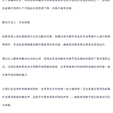
对于机械表而言，内部精密机械部件的磨损或损坏也是导致走时变慢的原因之一。这就好
比卤素灯使用久了可能会出现亮度下降、闪烁不稳等问题。
解决方法三：专业维修
如果发现上述自我检查方法无法解决问题，则建议将天梭手表送至专业维修中心进行检查
和维护。专业的技师能够诊断并修复潜在的问题，确保您的爱表再次精准无误地运行。
通过以上解析和解决办法的介绍，您现在应该对解决天梭手表走慢的问题有了更全面的认
识。记得定期保养和关注周围环境因素的影响，在享受精准计时的同时也能欣赏到每一枚
天梭手表的独特魅力。
让我们在追求时间精准的同时，也享受生活中的每一份小确幸吧！无论是透过明亮的卤素
灯光照亮夜路的脚步声，还是手中爱表滴答作响的声音——都是时间赋予我们的美好记忆
与体验。