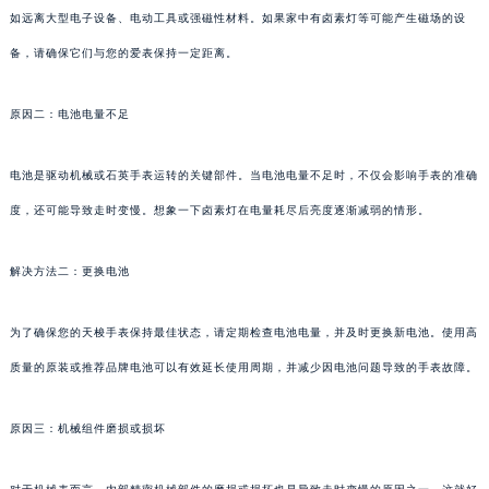
如远离大型电子设备、电动工具或强磁性材料。如果家中有卤素灯等可能产生磁场的设
备，请确保它们与您的爱表保持一定距离。
原因二：电池电量不足
电池是驱动机械或石英手表运转的关键部件。当电池电量不足时，不仅会影响手表的准确
度，还可能导致走时变慢。想象一下卤素灯在电量耗尽后亮度逐渐减弱的情形。
解决方法二：更换电池
为了确保您的天梭手表保持最佳状态，请定期检查电池电量，并及时更换新电池。使用高
质量的原装或推荐品牌电池可以有效延长使用周期，并减少因电池问题导致的手表故障。
原因三：机械组件磨损或损坏