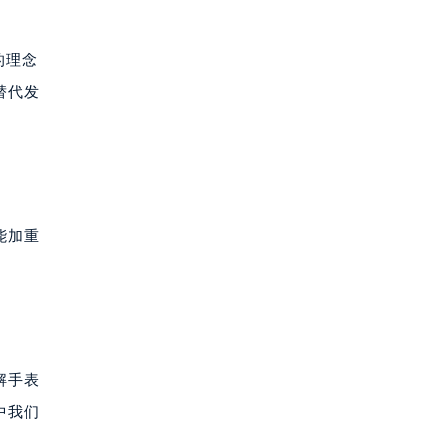
的理念
替代发
能加重
解手表
中我们