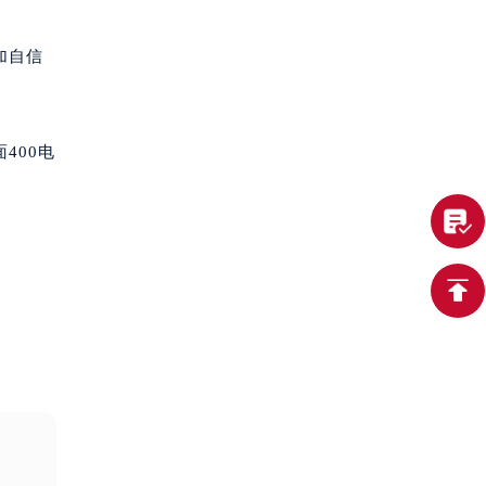
加自信
400电