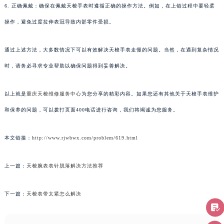
6. 正确佩戴：确保在佩戴天梭手表时遵循正确的操作方法。例如，在上链过程中要轻柔
操作，避免过度拉伸表冠导致内部零件受损。
通过上述方法，大多数情况下可以有效解决天梭手表走慢的问题。当然，在遇到复杂情况
时，请务必寻求专业帮助以确保问题得到妥善解决。
以上就是
重庆天梭维修服务中心
为您分享的精彩内容。如果您还有其他关于天梭手表维护
和保养的问题，可以拨打页面400电话进行咨询，我们将竭诚为您服务。
本文链接：
http://www.rjwbwx.com/problem/619.html
上一篇：
天梭腕表表针脱落解决方法推荐
下一篇：
天梭表带太紧怎么解决