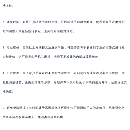
动上链。
2. 调整时间：如果只是轻微的走时变慢，可以尝试手动调整时间。使用天梭手表附带的
时间调整工具轻轻旋转表冠，直到指针准确对准时。
3. 专业维修：如果以上方法都无法解决问题，可能需要将手表送到专业的维修点进行检
查和维修。这可能是由于机芯磨损、润滑不足或其他内部故障导致的。
4. 日常保养：为了减少手表走时不准的情况发生，定期进行专业保养是非常必要的。这
包括清洁机芯、更换润滑油等步骤。定期保养不仅可以延长手表的使用寿命，还能保证其
准确度。
5. 避免极端环境：长时间处于高温或低温环境中也可能影响手表的准确度。尽量避免将
手表暴露在极端温度下，并远离强磁场环境。